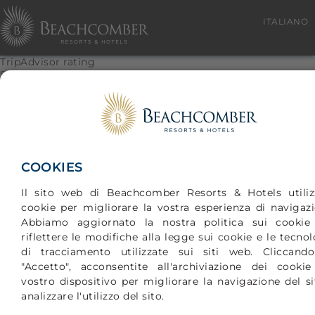
ITALIANO
TripAdvisor rating
Shandrani Beachcomber
Sulla base di 6081 recensioni
Location :
Sleep
Camera(e)
COOKIES
Servizio
Il sito web di Beachcomber Resorts & Hotels utiliz
Value
cookie per migliorare la vostra esperienza di navigazi
Pulizia
Abbiamo aggiornato la nostra politica sui cookie
riflettere le modifiche alla legge sui cookie e le tecno
© 2026 NEW MAURITIUS HOTELS LTD
di tracciamento utilizzate sui siti web. Cliccand
"Accetto", acconsentite all'archiviazione dei cookie
vostro dispositivo per migliorare la navigazione del si
analizzare l'utilizzo del sito.