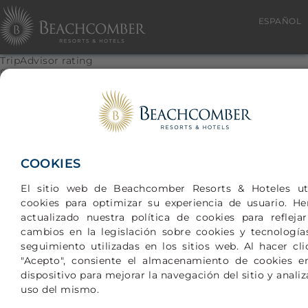
ESPAÑOL
TripAdvisor rating
Shandrani Beachcomber
Basado en 6081 agencia de calificaciones
Situación :
Sleep
Habitacione(s)
COOKIES
Servicio
El sitio web de Beachcomber Resorts & Hoteles uti
Value
cookies para optimizar su experiencia de usuario. H
Higiene
actualizado nuestra política de cookies para reflejar
cambios en la legislación sobre cookies y tecnología
© 2026 NEW MAURITIUS HOTELS LTD
seguimiento utilizadas en los sitios web. Al hacer cli
"Acepto", consiente el almacenamiento de cookies e
dispositivo para mejorar la navegación del sitio y analiz
uso del mismo.